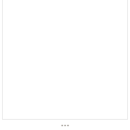
* * *