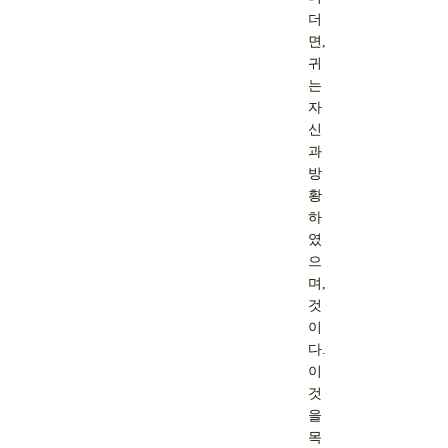
더
면,
귀
는
자
신
과
방
황
하
였
으
며,
것
이
다.
이
것
을
목