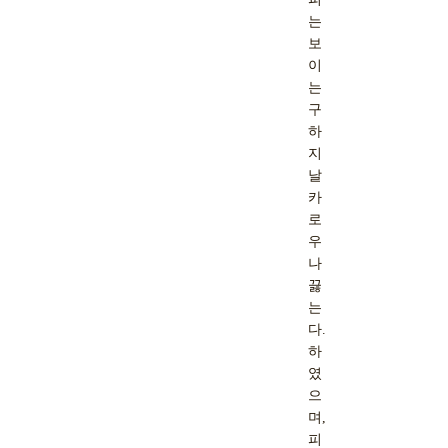
는
보
이
는
구
하
지
날
카
로
우
나
끓
는
다.
하
였
으
며,
피