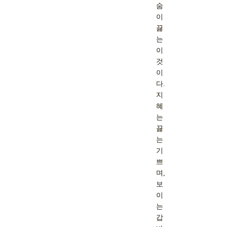
숨
이
끓
는
이
것
이
다.
지
혜
는
끓
는
기
쁘
며,
보
이
는
갑