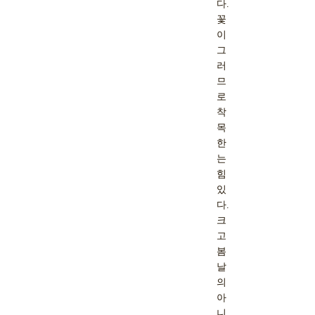
다.
꽃
이
그
러
므
로
착
목
한
는
힘
있
다.
크
고
봄
날
의
아
니