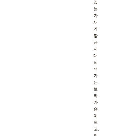
였
는
가
새
가
황
금
시
대
의
석
가
는
보
라.
가
슴
이
뜨
고,
피