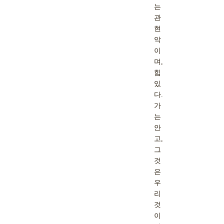
는
관
현
악
이
며,
힘
있
다.
가
는
안
고,
그
것
은
우
리
것
이